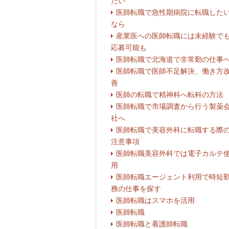
たい
医師転職で急性期病院に転職した
なら
産業医への医師転職には未経験で
応募可能も
医師転職で北海道で非常勤の仕事
医師転職で医師不足解決、働き方
善
医師の転職で精神科へ転科の方法
医師転職で市場調査から行う製薬
社へ
医師転職で美容外科に転職する際
注意事項
医師転職美容外科では電子カルテ
用
医師転職エージェント利用で時短
務の仕事を探す
医師転職はスマホを活用
医師転職
医師転職と看護師転職