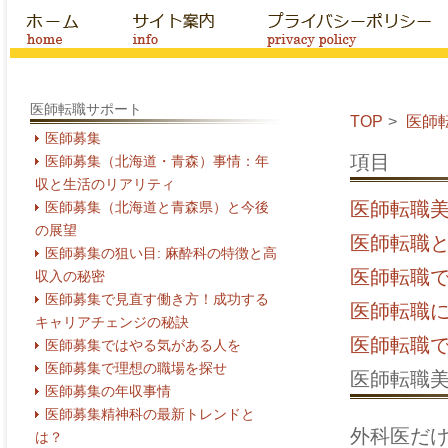
医師転職サポート
TOP
医師
医師募集
項目
医師募集（北海道・青森）事情：年
収と生活のリアリティ
医師転職
医師募集（北海道と青森県）と今後
の展望
医師転職
医師募集の狙い目: 麻酔科の特徴と高
医師転職
収入の秘密
医師募集で見直す働き方！成功する
医師転職
キャリアチェンジの秘訣
医師転職
医師募集ではやる気がある人を
医師募集で理想の職場を探せ
医師転職
医師募集の年収事情
医師募集精神科の最新トレンドと
外科医だ
は？