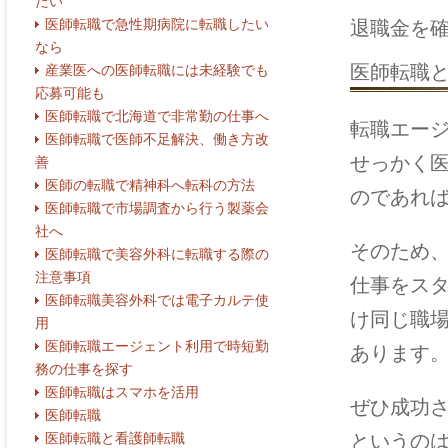
たい
医師転職で急性期病院に転職したい
退職金を
なら
医師転職
産業医への医師転職には未経験でも
応募可能も
医師転職で北海道で非常勤の仕事へ
転職エー
医師転職で医師不足解決、働き方改
せっかく
善
医師の転職で精神科へ転科の方法
のであれ
医師転職で市場調査から行う製薬会
社へ
そのため
医師転職で美容外科に転職する際の
注意事項
仕事をス
医師転職美容外科では電子カルテ使
け同じ職
用
医師転職エージェント利用で時短勤
あります
務の仕事を探す
医師転職はスマホを活用
ぜひ成功
医師転職
というの
医師転職と看護師転職