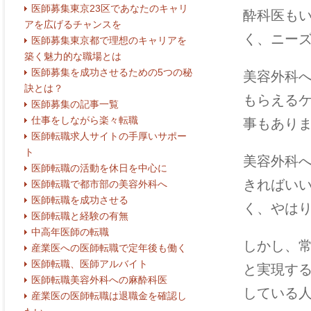
医師募集東京23区であなたのキャリ
酔科医も
アを広げるチャンスを
く、ニー
医師募集東京都で理想のキャリアを
築く魅力的な職場とは
医師募集を成功させるための5つの秘
美容外科
訣とは？
もらえる
医師募集の記事一覧
仕事をしながら楽々転職
事もあり
医師転職求人サイトの手厚いサポー
ト
美容外科
医師転職の活動を休日を中心に
きればい
医師転職で都市部の美容外科へ
医師転職を成功させる
く、やは
医師転職と経験の有無
中高年医師の転職
しかし、
産業医への医師転職で定年後も働く
医師転職、医師アルバイト
と実現す
医師転職美容外科への麻酔科医
している
産業医の医師転職は退職金を確認し