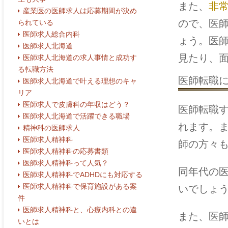
また、
非
産業医の医師求人は応募期間が決め
ので、医
られている
医師求人総合内科
ょう。医
医師求人北海道
見たり、
医師求人北海道の求人事情と成功す
る転職方法
医師転職
医師求人北海道で叶える理想のキャ
リア
医師求人で皮膚科の年収はどう？
医師転職
医師求人北海道で活躍できる職場
れます。
精神科の医師求人
医師求人精神科
師の方々
医師求人精神科の応募書類
医師求人精神科って人気？
同年代の
医師求人精神科でADHDにも対応する
医師求人精神科で保育施設がある案
いでしょ
件
医師求人精神科と、心療内科との違
また、医
いとは