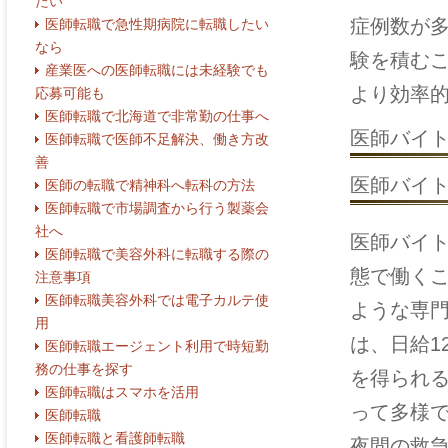
たい
症例数が
医師転職で急性期病院に転職したい
なら
験を積む
産業医への医師転職には未経験でも
より効率
応募可能も
医師転職で北海道で非常勤の仕事へ
医師バイ
医師転職で医師不足解決、働き方改
善
医師バイ
医師の転職で精神科へ転科の方法
医師転職で市場調査から行う製薬会
社へ
医師バイ
医師転職で美容外科に転職する際の
態で働く
注意事項
医師転職美容外科では電子カルテ使
ような専
用
は、日給1
医師転職エージェント利用で時短勤
務の仕事を探す
を得られ
医師転職はスマホを活用
って多様
医師転職
医師転職と看護師転職
夜間の救