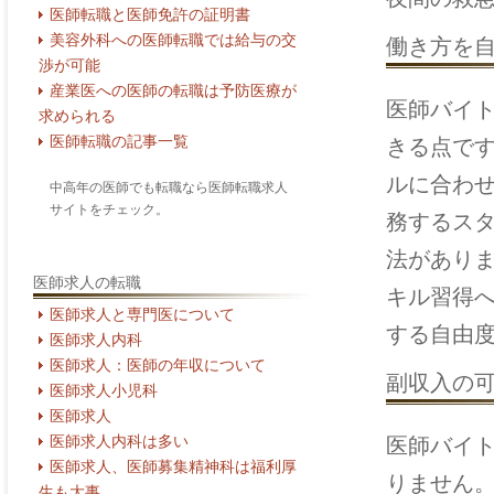
医師転職と医師免許の証明書
美容外科への医師転職では給与の交
働き方を
渉が可能
産業医への医師の転職は予防医療が
医師バイ
求められる
医師転職の記事一覧
きる点で
ルに合わ
中高年の医師でも転職なら医師転職求人
サイトをチェック。
務するス
法があり
医師求人の転職
キル習得
医師求人と専門医について
する自由
医師求人内科
医師求人：医師の年収について
副収入の
医師求人小児科
医師求人
医師求人内科は多い
医師バイ
医師求人、医師募集精神科は福利厚
りません
生も大事