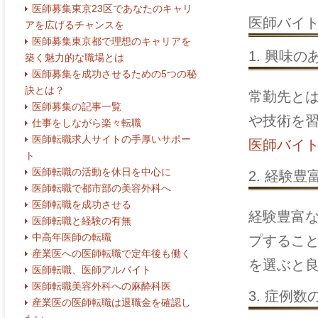
医師募集東京23区であなたのキャリ
医師バイ
アを広げるチャンスを
医師募集東京都で理想のキャリアを
1. 興味
築く魅力的な職場とは
医師募集を成功させるための5つの秘
訣とは？
常勤先と
医師募集の記事一覧
や技術を
仕事をしながら楽々転職
医師転職求人サイトの手厚いサポー
医師バイ
ト
医師転職の活動を休日を中心に
2. 経験
医師転職で都市部の美容外科へ
医師転職を成功させる
経験豊富な
医師転職と経験の有無
中高年医師の転職
プするこ
産業医への医師転職で定年後も働く
を選ぶと
医師転職、医師アルバイト
医師転職美容外科への麻酔科医
3. 症例
産業医の医師転職は退職金を確認し