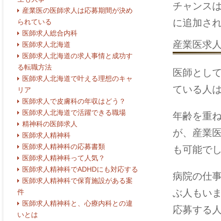
チャンス
産業医の医師求人は応募期間が決め
に追加さ
られている
医師求人総合内科
産業医求
医師求人北海道
医師求人北海道の求人事情と成功す
る転職方法
医師とし
医師求人北海道で叶える理想のキャ
ている人
リア
医師求人で皮膚科の年収はどう？
医師求人北海道で活躍できる職場
年齢を重
精神科の医師求人
が、産業
医師求人精神科
医師求人精神科の応募書類
も可能で
医師求人精神科って人気？
医師求人精神科でADHDにも対応する
病院の仕
医師求人精神科で保育施設がある案
ぶ人もい
件
医師求人精神科と、心療内科との違
応募する
いとは