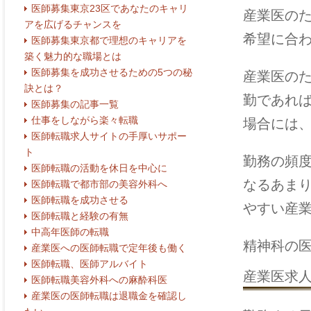
医師募集東京23区であなたのキャリ
産業医の
アを広げるチャンスを
希望に合
医師募集東京都で理想のキャリアを
築く魅力的な職場とは
医師募集を成功させるための5つの秘
産業医の
訣とは？
勤であれ
医師募集の記事一覧
仕事をしながら楽々転職
場合には
医師転職求人サイトの手厚いサポー
ト
勤務の頻
医師転職の活動を休日を中心に
なるあま
医師転職で都市部の美容外科へ
医師転職を成功させる
やすい産
医師転職と経験の有無
中高年医師の転職
精神科の
産業医への医師転職で定年後も働く
医師転職、医師アルバイト
産業医求
医師転職美容外科への麻酔科医
産業医の医師転職は退職金を確認し