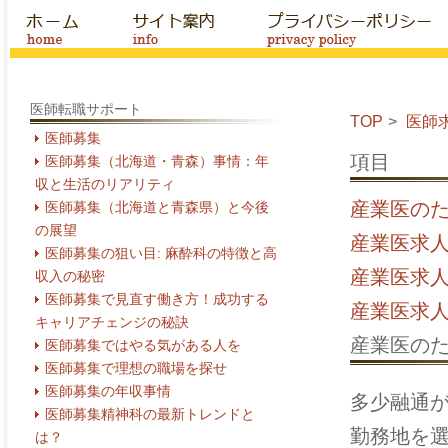
医師転職サポート
TOP
医師
医師募集
項目
医師募集（北海道・青森）事情：年
収と生活のリアリティ
産業医の
医師募集（北海道と青森県）と今後
の展望
産業医求
医師募集の狙い目: 麻酔科の特徴と高
産業医求
収入の秘密
医師募集で見直す働き方！成功する
産業医求
キャリアチェンジの秘訣
産業医の
医師募集ではやる気がある人を
医師募集で理想の職場を探せ
医師募集の年収事情
多少融通
医師募集精神科の最新トレンドと
勤務地を
は？