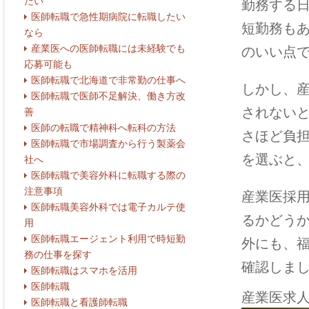
たい
勤務する
医師転職で急性期病院に転職したい
短勤務も
なら
産業医への医師転職には未経験でも
のいい点
応募可能も
医師転職で北海道で非常勤の仕事へ
しかし、
医師転職で医師不足解決、働き方改
されない
善
医師の転職で精神科へ転科の方法
さほど負
医師転職で市場調査から行う製薬会
を選ぶと
社へ
医師転職で美容外科に転職する際の
注意事項
産業医採
医師転職美容外科では電子カルテ使
るかどう
用
医師転職エージェント利用で時短勤
外にも、
務の仕事を探す
確認しま
医師転職はスマホを活用
医師転職
産業医求
医師転職と看護師転職